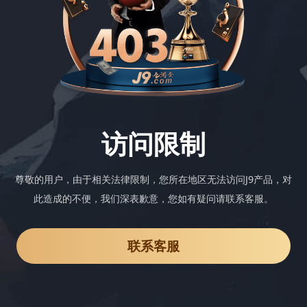
访问限制
尊敬的用户，由于相关法律限制，您所在地区无法访问J9产品，对
此造成的不便，我们深表歉意，您如有疑问请联系客服。
联系客服